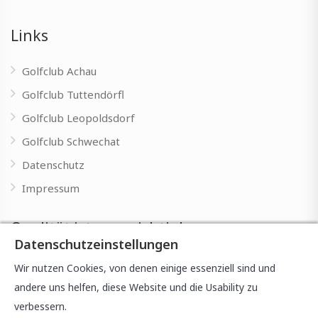
Links
Golfclub Achau
Golfclub Tuttendörfl
Golfclub Leopoldsdorf
Golfclub Schwechat
Datenschutz
Impressum
Qualität ist uns wichtig!
Datenschutzeinstellungen
Wir möchten Einsteigern von Anfang an eine fundierte
Wir nutzen Cookies, von denen einige essenziell sind und
Ausbildung bieten, um die Freude am Spiel zu entwickeln
andere uns helfen, diese Website und die Usability zu
und Sie gut auf die Freuden des Golfsports vorzubereiten.
verbessern.