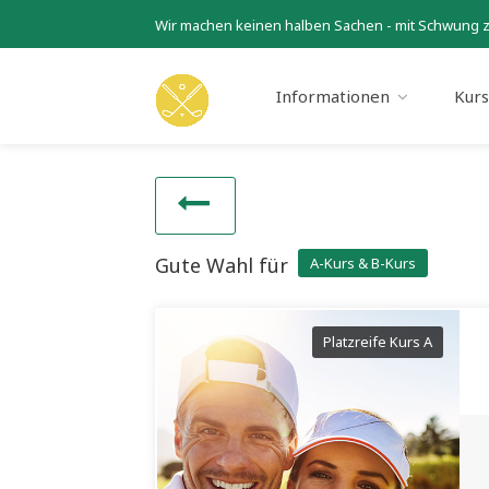
Wir machen keinen halben Sachen - mit Schwung 
Informationen
Kur
Gute Wahl für
A-Kurs & B-Kurs
Platzreife Kurs A